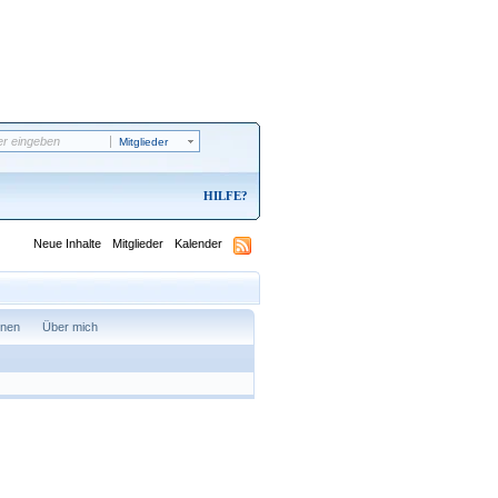
Mitglieder
HILFE
Neue Inhalte
Mitglieder
Kalender
onen
Über mich