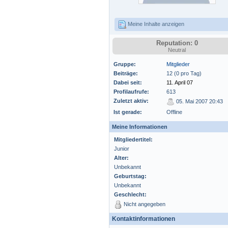
Meine Inhalte anzeigen
Reputation: 0
Neutral
Gruppe:
Mitglieder
Beiträge:
12 (0 pro Tag)
Dabei seit:
11. April 07
Profilaufrufe:
613
Zuletzt aktiv:
05. Mai 2007 20:43
Ist gerade:
Offline
Meine Informationen
Mitgliedertitel:
Junior
Alter:
Unbekannt
Geburtstag:
Unbekannt
Geschlecht:
Nicht angegeben
Kontaktinformationen