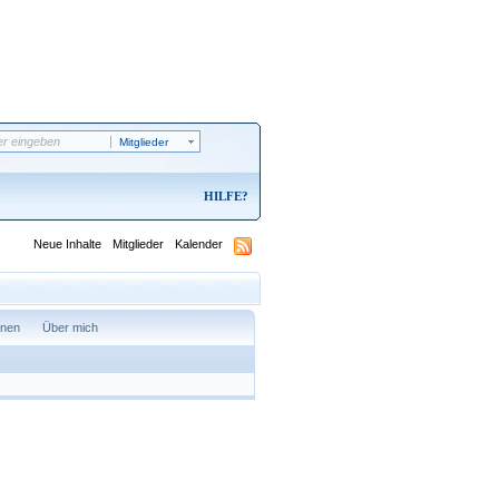
Mitglieder
HILFE
Neue Inhalte
Mitglieder
Kalender
onen
Über mich