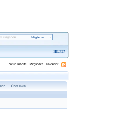
Mitglieder
HILFE
Neue Inhalte
Mitglieder
Kalender
onen
Über mich