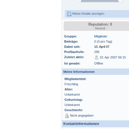
Meine Inhalte anzeigen
Reputation: 0
Neutral
Gruppe:
Mitglieder
Beiträge:
0 (0 pro Tag)
Dabei seit:
10. April 07
Profilaufrufe:
296
Zuletzt aktiv:
10. Apr 2007 06:15
Ist gerade:
Offline
Meine Informationen
Mitgliedertitel:
Frischling
Alter:
Unbekannt
Geburtstag:
Unbekannt
Geschlecht:
Nicht angegeben
Kontaktinformationen