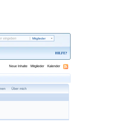
Mitglieder
HILFE
Neue Inhalte
Mitglieder
Kalender
onen
Über mich