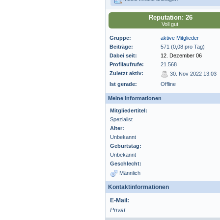
Reputation: 26
Voll gut!
Gruppe:
aktive Mitglieder
Beiträge:
571 (0,08 pro Tag)
Dabei seit:
12. Dezember 06
Profilaufrufe:
21.568
Zuletzt aktiv:
30. Nov 2022 13:03
Ist gerade:
Offline
Meine Informationen
Mitgliedertitel:
Spezialist
Alter:
Unbekannt
Geburtstag:
Unbekannt
Geschlecht:
Männlich
Kontaktinformationen
E-Mail:
Privat