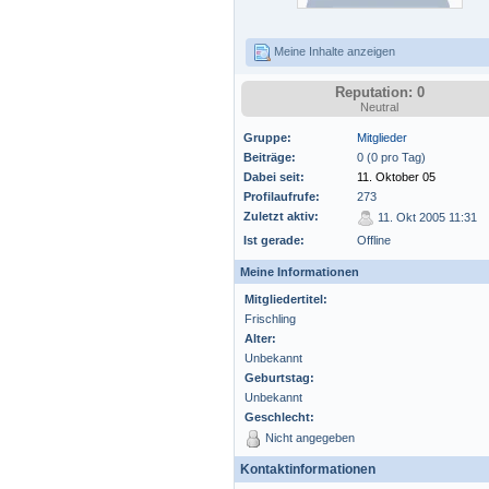
Meine Inhalte anzeigen
Reputation: 0
Neutral
Gruppe:
Mitglieder
Beiträge:
0 (0 pro Tag)
Dabei seit:
11. Oktober 05
Profilaufrufe:
273
Zuletzt aktiv:
11. Okt 2005 11:31
Ist gerade:
Offline
Meine Informationen
Mitgliedertitel:
Frischling
Alter:
Unbekannt
Geburtstag:
Unbekannt
Geschlecht:
Nicht angegeben
Kontaktinformationen