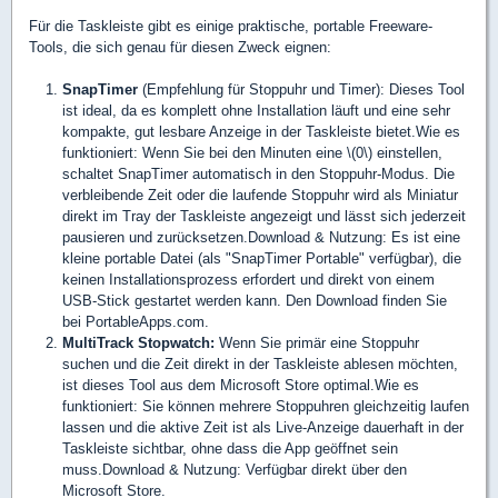
Für die Taskleiste gibt es einige praktische, portable Freeware-
Tools, die sich genau für diesen Zweck eignen:
SnapTimer
(Empfehlung für Stoppuhr und Timer): Dieses Tool
ist ideal, da es komplett ohne Installation läuft und eine sehr
kompakte, gut lesbare Anzeige in der Taskleiste bietet.Wie es
funktioniert: Wenn Sie bei den Minuten eine \(0\) einstellen,
schaltet SnapTimer automatisch in den Stoppuhr-Modus. Die
verbleibende Zeit oder die laufende Stoppuhr wird als Miniatur
direkt im Tray der Taskleiste angezeigt und lässt sich jederzeit
pausieren und zurücksetzen.Download & Nutzung: Es ist eine
kleine portable Datei (als "SnapTimer Portable" verfügbar), die
keinen Installationsprozess erfordert und direkt von einem
USB-Stick gestartet werden kann. Den Download finden Sie
bei PortableApps.com.
MultiTrack Stopwatch:
Wenn Sie primär eine Stoppuhr
suchen und die Zeit direkt in der Taskleiste ablesen möchten,
ist dieses Tool aus dem Microsoft Store optimal.Wie es
funktioniert: Sie können mehrere Stoppuhren gleichzeitig laufen
lassen und die aktive Zeit ist als Live-Anzeige dauerhaft in der
Taskleiste sichtbar, ohne dass die App geöffnet sein
muss.Download & Nutzung: Verfügbar direkt über den
Microsoft Store.