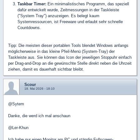
Taskbar Timer:
Ein minimalistisches Programm, das speziell
dafür entwickelt wurde, Zeitmessungen in der Taskleiste
("System Tray") anzuzeigen. Es belegt kaum
Systemressourcen, ist Freeware und erlaubt sehr schnelle
Countdowns.
Tipp: Die meisten dieser portablen Tools blendet Windows anfangs
möglicherweise in das kleine Pfeil-Menü (System-Tray) der
Taskleiste aus. Sie können das Icon der jeweiligen Stoppuhr einfach
per Drag-and-Drop an die gewünschte Stelle direkt neben die Uhrzeit
ziehen, damit es dauerhaft sichtbar bleibt.
Scour
18. Mai 2026 - 18:10
@Sytem
Danke, die werd ich mal anschaun
@Ler-Khun
Ich habe nur einen Monitor am PC und ständig Fullscreen-