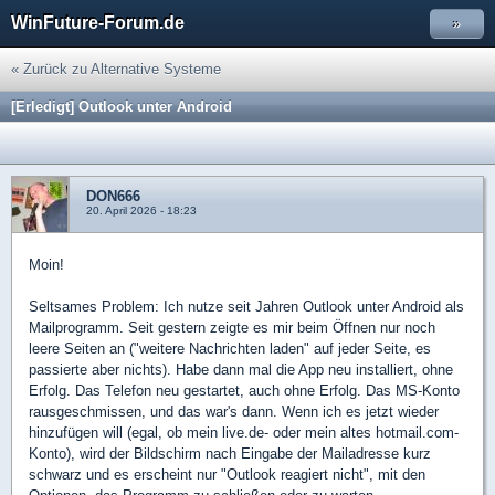
WinFuture-Forum.de
»
« Zurück zu Alternative Systeme
[Erledigt] Outlook unter Android
DON666
20. April 2026 - 18:23
Moin!
Seltsames Problem: Ich nutze seit Jahren Outlook unter Android als
Mailprogramm. Seit gestern zeigte es mir beim Öffnen nur noch
leere Seiten an ("weitere Nachrichten laden" auf jeder Seite, es
passierte aber nichts). Habe dann mal die App neu installiert, ohne
Erfolg. Das Telefon neu gestartet, auch ohne Erfolg. Das MS-Konto
rausgeschmissen, und das war's dann. Wenn ich es jetzt wieder
hinzufügen will (egal, ob mein live.de- oder mein altes hotmail.com-
Konto), wird der Bildschirm nach Eingabe der Mailadresse kurz
schwarz und es erscheint nur "Outlook reagiert nicht", mit den