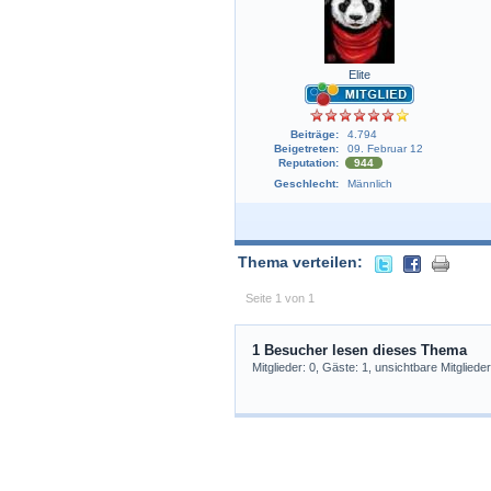
Elite
Beiträge:
4.794
Beigetreten:
09. Februar 12
Reputation:
944
Geschlecht:
Männlich
Thema verteilen:
Seite 1 von 1
1 Besucher lesen dieses Thema
Mitglieder: 0, Gäste: 1, unsichtbare Mitglieder