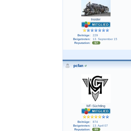
Insider
Beiträge:
229
Beigetreten:
13. September 15
Reputation:
57
pcfan
WF-Süchtling
Beiträge:
874
Beigetreten:
13. April 07
Reputation:
99