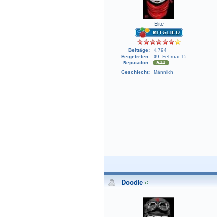
Elite
Beiträge:
4.794
Beigetreten:
09. Februar 12
Reputation:
944
Geschlecht:
Männlich
Doodle