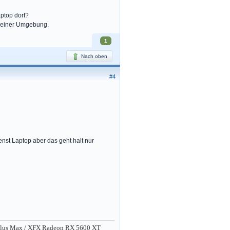
aptop dort?
h einer Umgebung.
1
Nach oben
#4
enst Laptop aber das geht halt nur
Plus Max / XFX Radeon RX 5600 XT