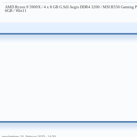
AMD Ryzen 9 5900X / 4 x 8 GB G.Sill Aegis DDR4 3200 / MSI B550 Gaming 
6GB / Win11
geschrieben
24. Februar 2025 - 14:50