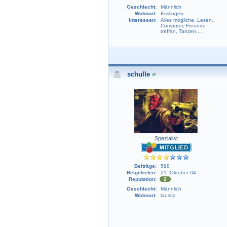
Geschlecht:
Männlich
Wohnort:
Esslingen
Interessen:
Alles mögliche, Lesen,
Computer, Freunde
treffen, Tanzen,...
schulle
Spezialist
Beiträge:
598
Beigetreten:
21. Oktober 04
Reputation:
2
Geschlecht:
Männlich
Wohnort:
lausitz