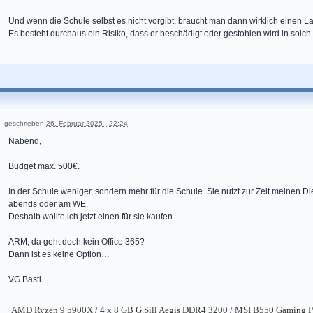
Und wenn die Schule selbst es nicht vorgibt, braucht man dann wirklich einen L
Es besteht durchaus ein Risiko, dass er beschädigt oder gestohlen wird in solc
geschrieben
26. Februar 2025 - 22:24
Nabend,
Budget max. 500€.
In der Schule weniger, sondern mehr für die Schule. Sie nutzt zur Zeit meinen Di
abends oder am WE.
Deshalb wollte ich jetzt einen für sie kaufen.
ARM, da geht doch kein Office 365?
Dann ist es keine Option…
VG Basti
AMD Ryzen 9 5900X / 4 x 8 GB G.Sill Aegis DDR4 3200 / MSI B550 Gaming 