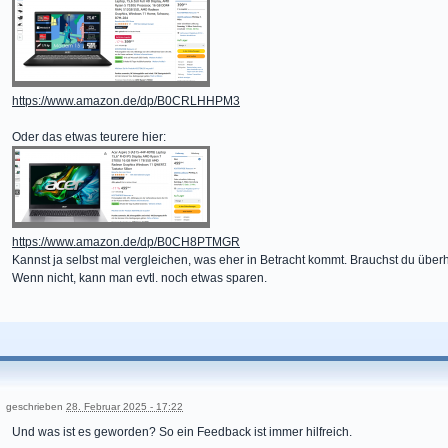
https://www.amazon.de/dp/B0CRLHHPM3
Oder das etwas teurere hier:
https://www.amazon.de/dp/B0CH8PTMGR
Kannst ja selbst mal vergleichen, was eher in Betracht kommt. Brauchst du übe
Wenn nicht, kann man evtl. noch etwas sparen.
geschrieben
28. Februar 2025 - 17:22
Und was ist es geworden? So ein Feedback ist immer hilfreich.