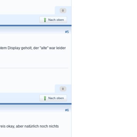
0
Nach oben
#5
m Display geholt, der "alte" war leider
0
Nach oben
#6
eis okay, aber natürlich noch nichts