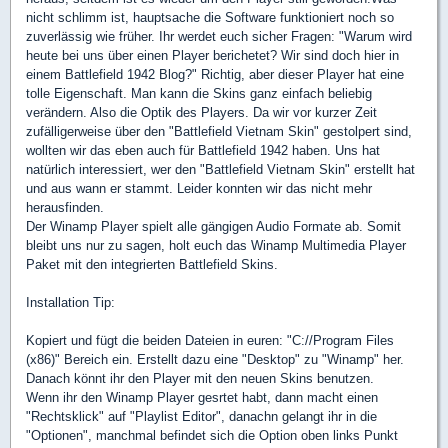
nicht schlimm ist, hauptsache die Software funktioniert noch so
zuverlässig wie früher. Ihr werdet euch sicher Fragen: "Warum wird
heute bei uns über einen Player berichetet? Wir sind doch hier in
einem Battlefield 1942 Blog?" Richtig, aber dieser Player hat eine
tolle Eigenschaft. Man kann die Skins ganz einfach beliebig
verändern. Also die Optik des Players. Da wir vor kurzer Zeit
zufälligerweise über den "Battlefield Vietnam Skin" gestolpert sind,
wollten wir das eben auch für Battlefield 1942 haben. Uns hat
natürlich interessiert, wer den "Battlefield Vietnam Skin" erstellt hat
und aus wann er stammt. Leider konnten wir das nicht mehr
herausfinden.
Der Winamp Player spielt alle gängigen Audio Formate ab. Somit
bleibt uns nur zu sagen, holt euch das Winamp Multimedia Player
Paket mit den integrierten Battlefield Skins.
Installation Tip:
Kopiert und fügt die beiden Dateien in euren: "C://Program Files
(x86)" Bereich ein. Erstellt dazu eine "Desktop" zu "Winamp" her.
Danach könnt ihr den Player mit den neuen Skins benutzen.
Wenn ihr den Winamp Player gesrtet habt, dann macht einen
"Rechtsklick" auf "Playlist Editor", danachn gelangt ihr in die
"Optionen", manchmal befindet sich die Option oben links Punkt