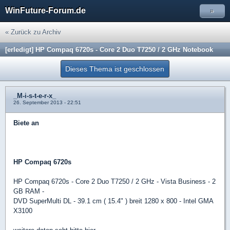
WinFuture-Forum.de
»
« Zurück zu Archiv
[erledigt] HP Compaq 6720s - Core 2 Duo T7250 / 2 GHz Notebook
Dieses Thema ist geschlossen
_M-i-s-t-e-r-x_
26. September 2013 - 22:51
Biete an
HP Compaq 6720s
HP Compaq 6720s - Core 2 Duo T7250 / 2 GHz - Vista Business - 2
GB RAM -
DVD SuperMulti DL - 39.1 cm ( 15.4" ) breit 1280 x 800 - Intel GMA
X3100