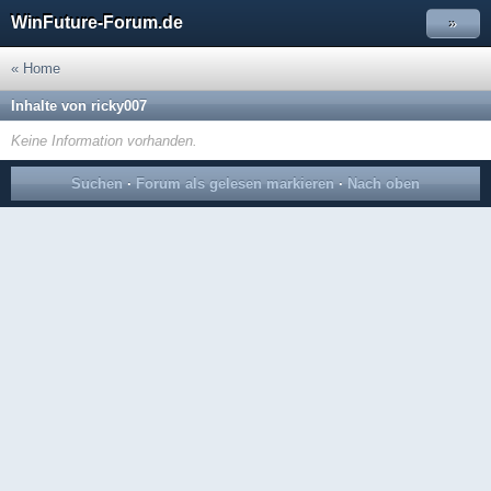
WinFuture-Forum.de
»
« Home
Inhalte von ricky007
Keine Information vorhanden.
Suchen
·
Forum als gelesen markieren
·
Nach oben