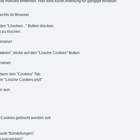
diese manuell entfernen. Hier eine kurze Anleitung für gängige Browser:
rechts im Browser.
 den "Löschen..." Button drücken.
 zu löschen.
Browser
ateien", klicke auf den "Lösche Cookies" Button.
rowser.
 dann den "Cookies" Tab.
n "Lösche Cookies jetzt".
r aus.
 Cookies gelöscht werden soll.
nkt "Einstellungen".
"Lesezeichen".