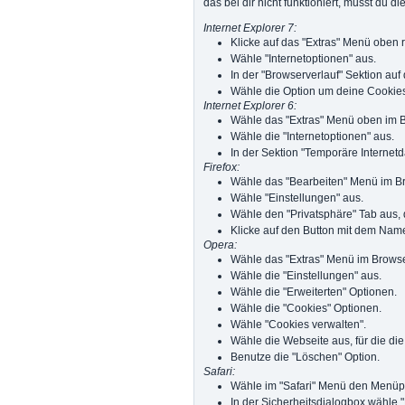
das bei dir nicht funktioniert, musst du 
Internet Explorer 7:
Klicke auf das "Extras" Menü oben 
Wähle "Internetoptionen" aus.
In der "Browserverlauf" Sektion auf
Wähle die Option um deine Cookies
Internet Explorer 6:
Wähle das "Extras" Menü oben im 
Wähle die "Internetoptionen" aus.
In der Sektion "Temporäre Internetd
Firefox:
Wähle das "Bearbeiten" Menü im B
Wähle "Einstellungen" aus.
Wähle den "Privatsphäre" Tab aus,
Klicke auf den Button mit dem Name
Opera:
Wähle das "Extras" Menü im Browse
Wähle die "Einstellungen" aus.
Wähle die "Erweiterten" Optionen.
Wähle die "Cookies" Optionen.
Wähle "Cookies verwalten".
Wähle die Webseite aus, für die die
Benutze die "Löschen" Option.
Safari:
Wähle im "Safari" Menü den Menüpu
In der Sicherheitsdialogbox wähle 